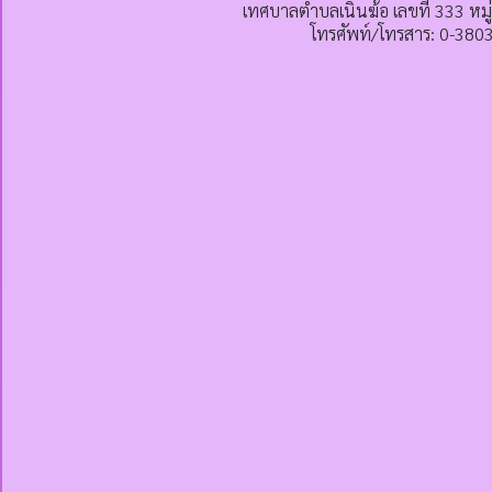
เทศบาลตำบลเนินฆ้อ เลขที่ 333 หมู
โทรศัพท์/โทรสาร: 0-380